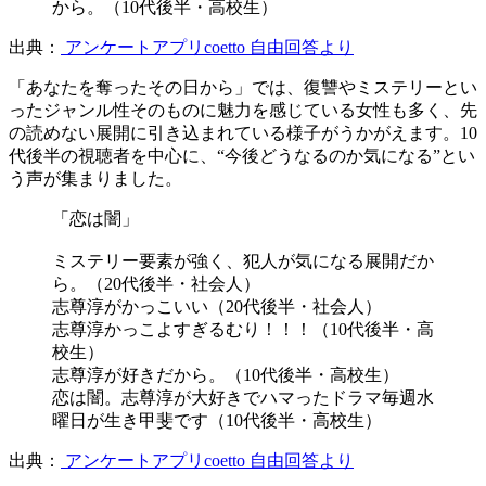
から。（10代後半・高校生）
出典：
アンケートアプリcoetto 自由回答より
「あなたを奪ったその日から」では、復讐やミステリーとい
ったジャンル性そのものに魅力を感じている女性も多く、先
の読めない展開に引き込まれている様子がうかがえます。10
代後半の視聴者を中心に、“今後どうなるのか気になる”とい
う声が集まりました。
「恋は闇」
ミステリー要素が強く、犯人が気になる展開だか
ら。（20代後半・社会人）
志尊淳がかっこいい（20代後半・社会人）
志尊淳かっこよすぎるむり！！！（10代後半・高
校生）
志尊淳が好きだから。（10代後半・高校生）
恋は闇。志尊淳が大好きでハマったドラマ毎週水
曜日が生き甲斐です（10代後半・高校生）
出典：
アンケートアプリcoetto 自由回答より