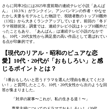
さらに同率2位には2025年度前期の連続テレビ小説「あんぱ
ん」（10.3％）がランクイン。アンパンマンの作者・やなせ
たかし夫妻をモデルとした物語で、視聴者数のトップ10圏外
（13位）から大きくランクアップしています。前回の「冬ド
ラマ視聴状況」調査では、連続テレビ小説はトップ10圏外だ
ったこともあり、「あんぱん」は連続テレビ小説のなかで
も、10代・20代女性から満足度の高い作品として選ばれてい
る点が印象的です。
【現代のリアル・昭和のピュアな恋
愛】10代・20代が「おもしろい」と感
じるポイントとは？
「1番おもしろいと思うドラマを選んだ理由を教えてくださ
い！」と質問したところ、10代・20代女性から次のような回
答が集まりました。
「対岸の家事〜これが。私の生きる道！〜」
専業主婦についてのドラマでおもしろい！（20代