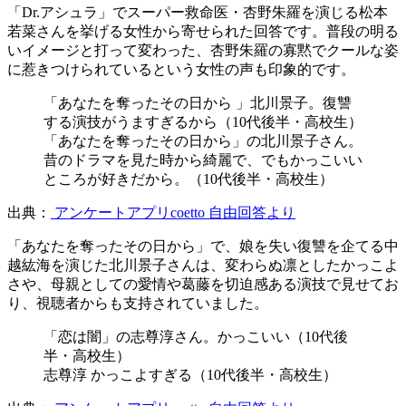
「Dr.アシュラ」でスーパー救命医・杏野朱羅を演じる松本
若菜さんを挙げる女性から寄せられた回答です。普段の明る
いイメージと打って変わった、杏野朱羅の寡黙でクールな姿
に惹きつけられているという女性の声も印象的です。
「あなたを奪ったその日から 」北川景子。復讐
する演技がうますぎるから（10代後半・高校生）
「あなたを奪ったその日から」の北川景子さん。
昔のドラマを見た時から綺麗で、でもかっこいい
ところが好きだから。（10代後半・高校生）
出典：
アンケートアプリcoetto 自由回答より
「あなたを奪ったその日から」で、娘を失い復讐を企てる中
越紘海を演じた北川景子さんは、変わらぬ凛としたかっこよ
さや、母親としての愛情や葛藤を切迫感ある演技で見せてお
り、視聴者からも支持されていました。
「恋は闇」の志尊淳さん。かっこいい（10代後
半・高校生）
志尊淳 かっこよすぎる（10代後半・高校生）