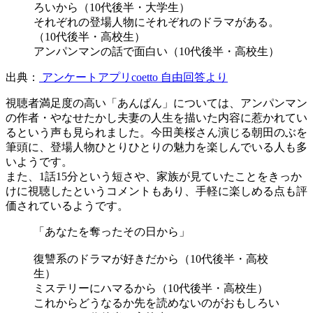
ろいから（10代後半・大学生）
それぞれの登場人物にそれぞれのドラマがある。
（10代後半・高校生）
アンパンマンの話で面白い（10代後半・高校生）
出典：
アンケートアプリcoetto 自由回答より
視聴者満足度の高い「あんぱん」については、アンパンマン
の作者・やなせたかし夫妻の人生を描いた内容に惹かれてい
るという声も見られました。今田美桜さん演じる朝田のぶを
筆頭に、登場人物ひとりひとりの魅力を楽しんでいる人も多
いようです。
また、1話15分という短さや、家族が見ていたことをきっか
けに視聴したというコメントもあり、手軽に楽しめる点も評
価されているようです。
「あなたを奪ったその日から」
復讐系のドラマが好きだから（10代後半・高校
生）
ミステリーにハマるから（10代後半・高校生）
これからどうなるか先を読めないのがおもしろい