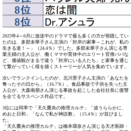
2025年4～6月に放送中のドラマで最も多くの方が視聴してい
たのは、多部未華子さん主演の「対岸の家事～これが、私の
生きる道！～」（24.4％）でした。多部未華子さん演じる専
業主婦の主人公が、働くママや育休中のエリート官僚パパな
ど、価値観がまるで違う「対岸にいる人たち」と家事を通じ
て繋がっていく様を描くストーリーが人気を集めています。
次いでランクインしたのが、北川景子さん主演の「あなたを
奪ったその日から」（16.7％）。食品事故で子供を失った主
人公が、大森南朋さん演じる事故を起こした会社社長に復讐
を企てるサスペンス作品です。
3位には同率で「天久鷹央の推理カルテ」「波うららかに、
めおと日和」「なんで私が神説教」（15.4％）が並びまし
た。
「天久鷹央の推理カルテ」は橋本環奈さん演じる天才医師・