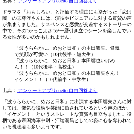
出典：
アンケートアプリcoetto 自由回答より
ドラマを「おもしろい」と評価する理由にも挙がった「恋は
闇」の志尊淳さんには、演技やビジュアルに対する賞賛の声
が集まりました。サスペンスと恋愛が交差するストーリーの
中で、その“かっこよさ”が一層引き立つシーンを楽しんでい
る女性が多いのかもしれません。
「波うららかに、めおと日和」の本田響矢。健気
で笑顔が可愛い（10代後半・短大生）
「波うららかに、めおと日和」本田響也いけめ
ん！！（10代後半・高校生）
「波うららかに、めおと日和」の本田響矢さん！
イケメン！！（10代前半・中学生）
出典：
アンケートアプリcoetto 自由回答より
「波うららかに、めおと日和」に出演する本田響矢さんに対
しては、健気な役柄や笑顔に癒されているという声のほか、
「イケメン！」というストレートな賞賛も目立ちました。役
柄である帝国海軍中尉・江端瀧昌としての姿に心を奪われて
いる視聴者も多いようです。