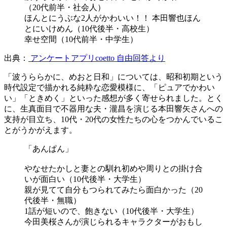
（20代前半・社会人）
ほんとにうぶな2人がかわいい！！ 本田響也ほん
とにいけめん（10代後半・高校生）
幸せ空間（10代前半・中学生）
出典：
アンケートアプリcoetto 自由回答より
「波うららかに、めおと日和」については、昭和初期という
時代設定で描かれる純粋な恋愛模様に、「ピュアでかわい
い」「ときめく」といった感想が多く寄せられました。とく
に、生真面目で不器用な夫・瀧昌を演じる本田響矢さんへの
支持が目立ち、10代・20代の女性たちの心をつかんでいるこ
とがうかがえます。
「あんぱん」
やなせたかしと妻との馴れ初めや周りとの掛け合
いが面白い（10代後半・大学生）
親が見てて自分もつられてみたら面白かった（20
代後半・無職）
1話が短いので、飽きない（10代後半・大学生）
今田美桜さんが演じられるキャラクターがおもし