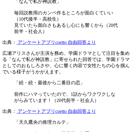
「なんで私が神説教」
毎回説教用のカンペ作るところが面白くていい
（10代後半・高校生）
見ていたら面白さもあるし心にも響くから（20代
前半・社会人）
出典：
アンケートアプリcoetto 自由回答より
広瀬アリスさんが主演を務め、学園ドラマとして注目を集め
る「なんで私が神説教」に寄せられた回答では、学園ドラマ
としてのおもしろさや、心に響く内容で女性たちの心を掴ん
でいる様子がうかがえます。
「続・続・最後から二番目の恋」
前作にハマっていたので、1話からワクワクしな
がらみています！（20代前半・社会人）
出典：
アンケートアプリcoetto 自由回答より
「天久鷹央の推理カルテ」