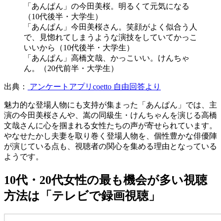
「あんぱん」の今田美桜。明るくて元気になる
（10代後半・大学生）
「あんぱん」今田美桜さん。笑顔がよく似合う人
で、見惚れてしまうような演技をしていてかっこ
いいから（10代後半・大学生）
「あんぱん」高橋文哉、かっこいい。けんちゃ
ん。（20代前半・大学生）
出典：
アンケートアプリcoetto 自由回答より
魅力的な登場人物にも支持が集まった「あんぱん」では、主
演の今田美桜さんや、嵩の同級生・けんちゃんを演じる高橋
文哉さんに心を掴まれる女性たちの声が寄せられています。
やなせたかし夫妻を取り巻く登場人物を、個性豊かな俳優陣
が演じている点も、視聴者の関心を集める理由となっている
ようです。
10代・20代女性の最も機会が多い視聴
方法は「テレビで録画視聴」