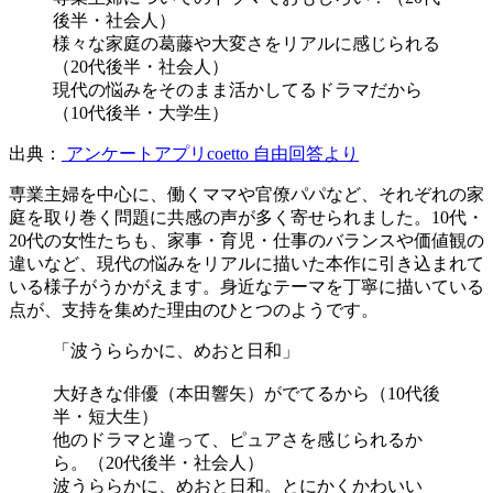
後半・社会人）
様々な家庭の葛藤や大変さをリアルに感じられる
（20代後半・社会人）
現代の悩みをそのまま活かしてるドラマだから
（10代後半・大学生）
出典：
アンケートアプリcoetto 自由回答より
専業主婦を中心に、働くママや官僚パパなど、それぞれの家
庭を取り巻く問題に共感の声が多く寄せられました。10代・
20代の女性たちも、家事・育児・仕事のバランスや価値観の
違いなど、現代の悩みをリアルに描いた本作に引き込まれて
いる様子がうかがえます。身近なテーマを丁寧に描いている
点が、支持を集めた理由のひとつのようです。
「波うららかに、めおと日和」
大好きな俳優（本田響矢）がでてるから（10代後
半・短大生）
他のドラマと違って、ピュアさを感じられるか
ら。（20代後半・社会人）
波うららかに、めおと日和。とにかくかわいい