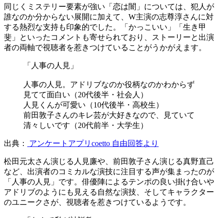
同じくミステリー要素が強い「恋は闇」については、犯人が
誰なのか分からない展開に加えて、W主演の志尊淳さんに対
する熱烈な支持も印象的でした。「かっこいい」「生き甲
斐」といったコメントも寄せられており、ストーリーと出演
者の両軸で視聴者を惹きつけていることがうかがえます。
「人事の人見」
人事の人見。アドリブなのか役柄なのかわからず
見てて面白い（20代後半・社会人）
人見くんが可愛い（10代後半・高校生）
前田敦子さんのキレ芸が大好きなので、見ていて
清々しいです（20代前半・大学生）
出典：
アンケートアプリcoetto 自由回答より
松田元太さん演じる人見廉や、前田敦子さん演じる真野直己
など、出演者のコミカルな演技に注目する声が集まったのが
「人事の人見」です。俳優陣によるテンポの良い掛け合いや
アドリブのようにも見える自然な演技、そしてキャラクター
のユニークさが、視聴者を惹きつけているようです。