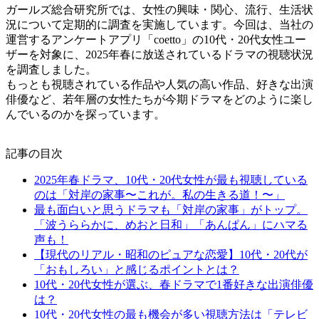
ガールズ総合研究所では、女性の興味・関心、流行、生活状
況について定期的に調査を実施しています。今回は、当社の
運営するアンケートアプリ「coetto」の10代・20代女性ユー
ザーを対象に、2025年春に放送されているドラマの視聴状況
を調査しました。
もっとも視聴されている作品や人気の高い作品、好きな出演
俳優など、若年層の女性たちが今期ドラマをどのように楽し
んでいるのかを探っています。
記事の目次
2025年春ドラマ、10代・20代女性が最も視聴している
のは「対岸の家事〜これが。私の生きる道！〜」
最も面白いと思うドラマも「対岸の家事」がトップ。
「波うららかに、めおと日和」「あんぱん」にハマる
声も！
【現代のリアル・昭和のピュアな恋愛】10代・20代が
「おもしろい」と感じるポイントとは？
10代・20代女性が選ぶ、春ドラマで1番好きな出演俳優
は？
10代・20代女性の最も機会が多い視聴方法は「テレビ