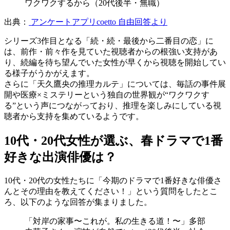
ワクワクするから（20代後半・無職）
出典：
アンケートアプリcoetto 自由回答より
シリーズ3作目となる「続・続・最後から二番目の恋」に
は、前作・前々作を見ていた視聴者からの根強い支持があ
り、続編を待ち望んでいた女性が早くから視聴を開始してい
る様子がうかがえます。
さらに「天久鷹央の推理カルテ」については、毎話の事件展
開や医療×ミステリーという独自の世界観が“ワクワクす
る”という声につながっており、推理を楽しみにしている視
聴者から支持を集めているようです。
10代・20代女性が選ぶ、春ドラマで1番
好きな出演俳優は？
10代・20代の女性たちに「今期のドラマで1番好きな俳優さ
んとその理由を教えてください！」という質問をしたとこ
ろ、以下のような回答が集まりました。
「対岸の家事〜これが。私の生きる道！〜」多部