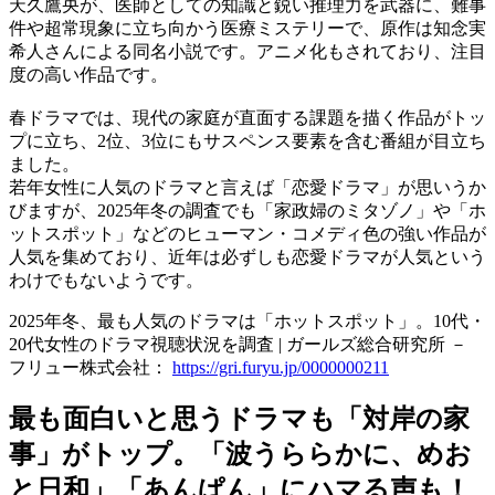
天久鷹央が、医師としての知識と鋭い推理力を武器に、難事
件や超常現象に立ち向かう医療ミステリーで、原作は知念実
希人さんによる同名小説です。アニメ化もされており、注目
度の高い作品です。
春ドラマでは、現代の家庭が直面する課題を描く作品がトッ
プに立ち、2位、3位にもサスペンス要素を含む番組が目立ち
ました。
若年女性に人気のドラマと言えば「恋愛ドラマ」が思いうか
びますが、2025年冬の調査でも「家政婦のミタゾノ」や「ホ
ットスポット」などのヒューマン・コメディ色の強い作品が
人気を集めており、近年は必ずしも恋愛ドラマが人気という
わけでもないようです。
2025年冬、最も人気のドラマは「ホットスポット」。10代・
20代女性のドラマ視聴状況を調査 | ガールズ総合研究所 －
フリュー株式会社：
https://gri.furyu.jp/0000000211
最も面白いと思うドラマも「対岸の家
事」がトップ。「波うららかに、めお
と日和」「あんぱん」にハマる声も！