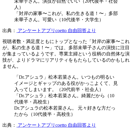
未華子さん。演技が自然でいい（20代後半・社会
人）
「対岸の家事〜これが。私の生きる道！〜」多部
未華子さん。可愛い（10代後半・大学生）
出典：
アンケートアプリcoetto 自由回答より
視聴者数・満足度ともにトップとなった「対岸の家事〜これ
が。私の生きる道！〜」では、多部未華子さんの演技に注目
が集まっているようです。専業主婦という役柄の自然体な演
技が、よりドラマにリアリティをもたらしているのかもしれ
ません。
「Dr.アシュラ」松本若菜さん。いつもの明るい
イメージとギャップのある役がかっこよくて、見
入ってしまいます。（20代前半・社会人）
「Dr.アシュラ」松本若菜さん。綺麗だから（10
代後半・高校生）
Dr.アシュラの松本若菜さん。 元々好きな方だっ
たから（10代後半・高校生）
出典：
アンケートアプリcoetto 自由回答より