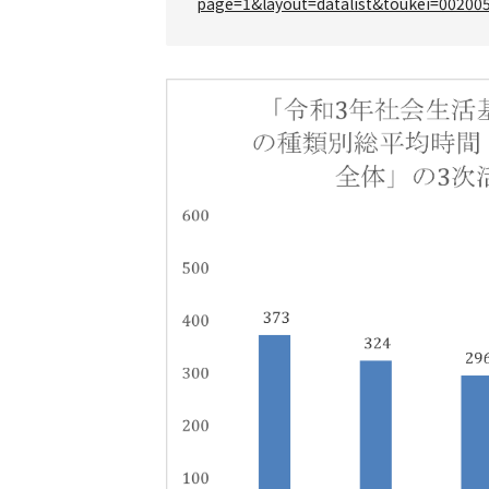
page=1&layout=datalist&toukei=0020