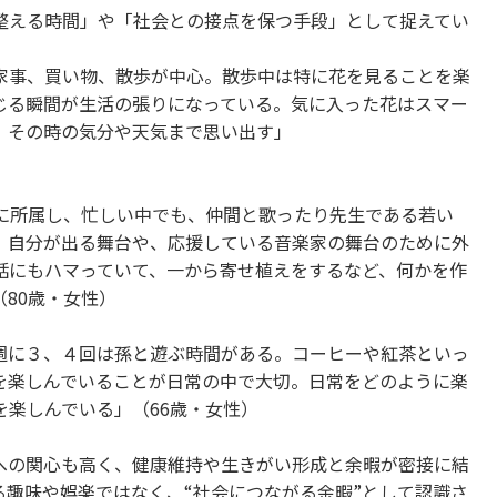
整える時間」や「社会との接点を保つ手段」として捉えてい
家事、買い物、散歩が中心。散歩中は特に花を見ることを楽
じる瞬間が生活の張りになっている。気に入った花はスマー
、その時の気分や天気まで思い出す」
プに所属し、忙しい中でも、仲間と歌ったり先生である若い
。自分が出る舞台や、応援している音楽家の舞台のために外
話にもハマっていて、一から寄せ植えをするなど、何かを作
80歳・女性）
週に３、４回は孫と遊ぶ時間がある。コーヒーや紅茶といっ
を楽しんでいることが日常の中で大切。日常をどのように楽
楽しんでいる」（66歳・女性）
への関心も高く、健康維持や生きがい形成と余暇が密接に結
る趣味や娯楽ではなく、“社会につながる余暇”として認識さ