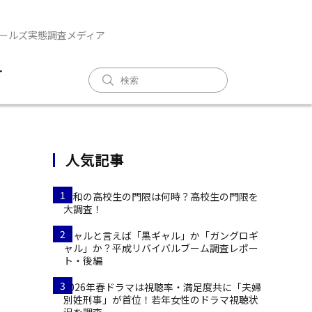
ガールズ実態調査メディア
T
人気記事
1
令和の高校生の門限は何時？高校生の門限を
大調査！
2
ギャルと言えば「黒ギャル」か「ガングロギ
ャル」か？平成リバイバルブーム調査レポー
ト・後編
3
2026年春ドラマは視聴率・満足度共に「夫婦
別姓刑事」が首位！若年女性のドラマ視聴状