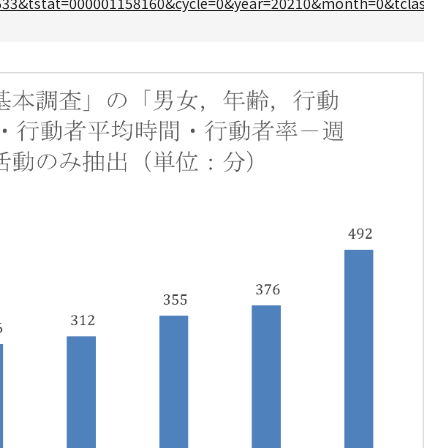
0533&tstat=000001158160&cycle=0&year=20210&month=0&tclass1