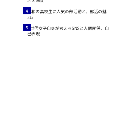
況を調査
4
令和の高校生に人気の部活動と、部活の魅
力。
5
Z世代女子自身が考えるSNSと人間関係、自
己表現