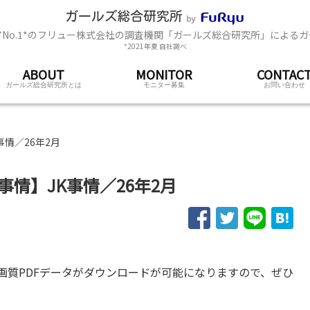
No.1*のフリュー株式会社の調査機関「ガールズ総合研究所」による
*2021年夏 自社調べ
ABOUT
MONITOR
CONTAC
ガールズ総合研究所とは
モニター募集
お問い合わせ
情／26年2月
事情】JK事情／26年2月
画質PDFデータがダウンロードが可能になりますので、ぜひ