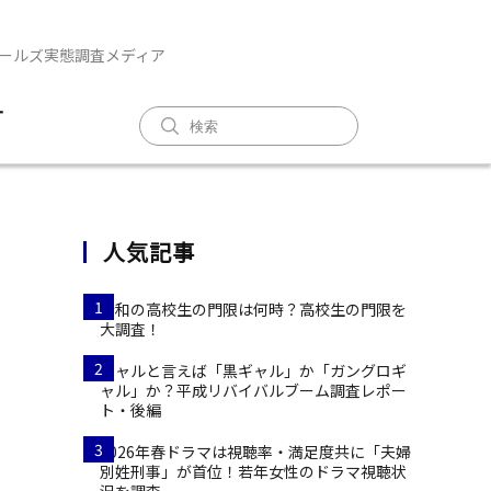
ガールズ実態調査メディア
T
人気記事
1
令和の高校生の門限は何時？高校生の門限を
大調査！
2
ギャルと言えば「黒ギャル」か「ガングロギ
ャル」か？平成リバイバルブーム調査レポー
ト・後編
3
2026年春ドラマは視聴率・満足度共に「夫婦
別姓刑事」が首位！若年女性のドラマ視聴状