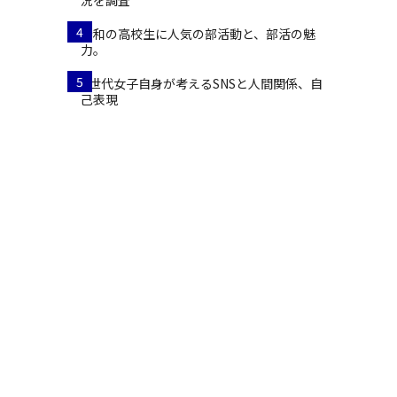
況を調査
4
令和の高校生に人気の部活動と、部活の魅
力。
5
Z世代女子自身が考えるSNSと人間関係、自
己表現