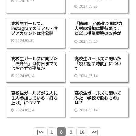
2024.10.17
は…？
2024.09.25
高校生ガールズ、
「情報Ⅰ」必修化で即戦力
Instagramのリアル・サ
人材の増加に期待あり。
ブアカウントは非公開
ただし授業環境の改善が
必要な点もあるかも。
2024.05.31
2024.05.20
高校生ガールズに聞いた
高校生ガールズに聞いた
「お弁当」は何日まで同
「親と話す時間」につい
じおかずで平気か
て
2024.05.14
2024.05.14
高校生ガールズが２人に
高校生ガールズに聞いて
１人参加している「打ち
みた「学校で飲むもの」
上げ」について
は？
2024.05.14
2024.05.14
|<<
1
8
9
10
>>|