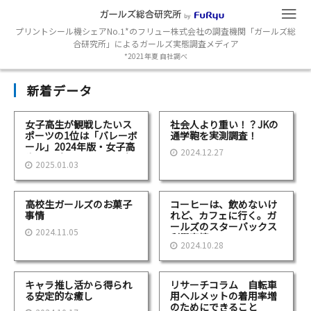
プリントシール機シェアNo.1*のフリュー株式会社の調査機関「ガールズ総
合研究所」によるガールズ実態調査メディア
*2021年夏 自社調べ
新着データ
女子高生が観戦したいス
社会人より重い！？JKの
ポーツの1位は「バレーボ
通学鞄を実測調査！
ール」2024年版・女子高
2024.12.27
生のスポーツに関する意
2025.01.03
識調査
高校生ガールズのお菓子
コーヒーは、飲めないけ
事情
れど、カフェに行く。ガ
ールズのスターバックス
2024.11.05
利用事情
2024.10.28
キャラ推し活から得られ
リサーチコラム 自転車
る安定的な癒し
用ヘルメットの着用率増
のためにできること